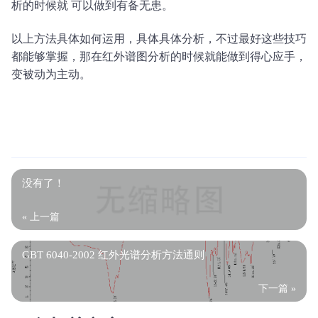
析的时候就
可以做到有备无患。
以上方法具体如何运用，具体具体分析，不过最好这些技巧
都能够掌握，那在红外谱图分析的时候就能做到得心应手，
变被动为主动。
没有了！
« 上一篇
GBT 6040-2002 红外光谱分析方法通则
下一篇 »