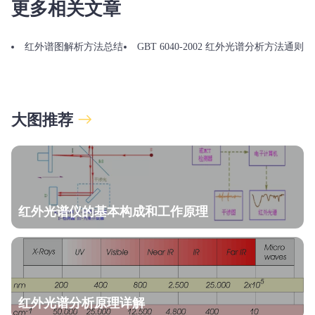
更多相关文章
红外谱图解析方法总结
GBT 6040-2002 红外光谱分析方法通则
大图推荐
红外光谱仪的基本构成和工作原理
红外光谱分析原理详解